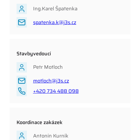
Ing.Karel Špatenka
spatenka.k@j3s.cz
Stavbyvedoucí
Petr Motloch
motloch@j3s.cz
+420 734 488 098
Koordinace zakázek
Antonín Kurník