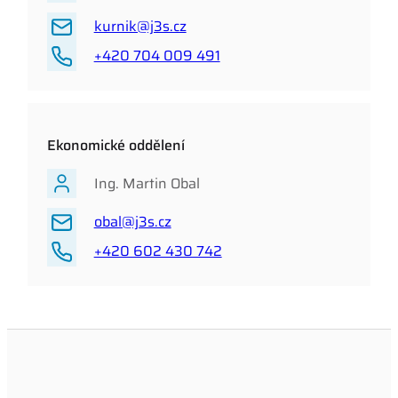
kurnik@j3s.cz
+420 704 009 491
Ekonomické oddělení
Ing. Martin Obal
obal@j3s.cz
+420 602 430 742