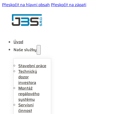
Přeskočit na hlavní obsah
Přeskočit na zápatí
Úvod
Naše služby
Stavební práce
Technický
dozor
investora
Montáž
regálového
systému
Servisní
činnost