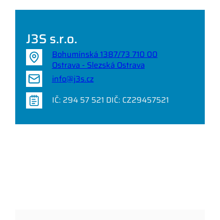
J3S s.r.o.
Bohumínská 1387/73 710 00
Ostrava - Slezská Ostrava
info@j3s.cz
IČ: 294 57 521 DIČ: CZ29457521