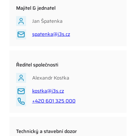
Majitel & jednatel
Jan Špatenka
spatenka@j3s.cz
Ředitel společnosti
Alexandr Kostka
kostka@j3s.cz
+420 601 325 000
Technický a stavební dozor