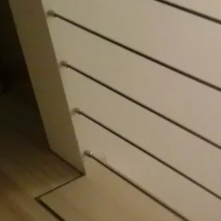
J3S s.r.o.
Bohumínská 1387/73 710 00
Ostrava - Slezská Ostrava
info@j3s.cz
IČ: 294 57 521 DIČ: CZ29457521
Majitel & jednatel