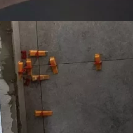
spatenka.k@j3s.cz
Stavbyvedoucí
Petr Motloch
motloch@j3s.cz
+420 734 488 098
Koordinace zakázek
Antonín Kurník
kurnik@j3s.cz