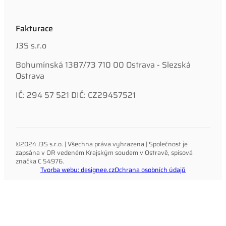
Fakturace
J3S s.r.o
Bohumínská 1387/73 710 00 Ostrava - Slezská
Ostrava
IČ: 294 57 521 DIČ: CZ29457521
©2024 J3S s.r.o. | Všechna práva vyhrazena | Společnost je
zapsána v OR vedeném Krajským soudem v Ostravě, spisová
značka C 54976.
Tvorba webu: designee.cz
Ochrana osobních údajů