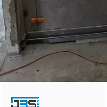
+420 704 009 491
Ekonomické oddělení
Ing. Martin Obal
obal@j3s.cz
+420 602 430 742