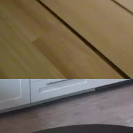
Jan Špatenka
spatenka@j3s.cz
Ředitel společnosti
Alexandr Kostka
kostka@j3s.cz
+420 601 325 000
Technický a stavební dozor
Ing.Karel Špatenka