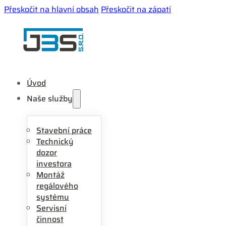
Přeskočit na hlavní obsah
Přeskočit na zápatí
Úvod
Naše služby
Stavební práce
Technický
dozor
investora
Montáž
regálového
systému
Servisní
činnost